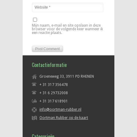
Mijn naam, e-mail en site opslaan in deze
browser voor de volgende keer wanneer ik
een reactie plaats.
Contactinformatie
Groeneweg 33, 3911 PD RHENEN
+ 31 317 356478
+ 31 6 29732008
+ 31 317 618901
info@oortman-rubber.nl
Oortman Rubber op de kaart
Categorieën