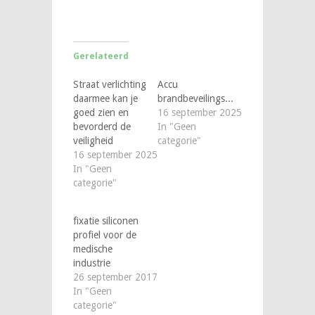
Gerelateerd
Straat verlichting
Accu
daarmee kan je
brandbeveilingskluizen
goed zien en
16 september 2025
bevorderd de
In "Geen
veiligheid
categorie"
16 september 2025
In "Geen
categorie"
fixatie siliconen
profiel voor de
medische
industrie
26 september 2017
In "Geen
categorie"