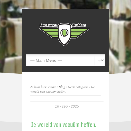
Je bent hier:
Home
/
Blog
/
Geen categorie
/ De
wereld van vacuüm heffen.
16
sep
2025
De wereld van vacuüm heffen.